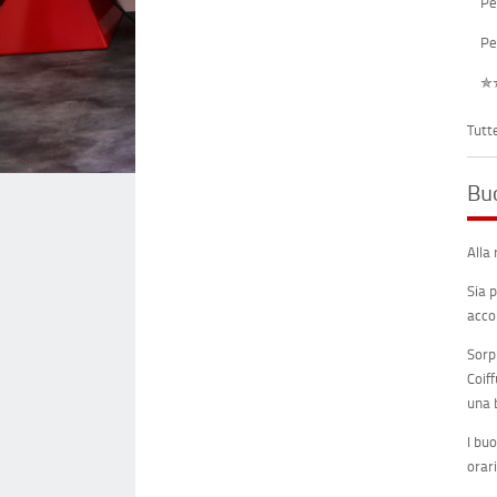
Pe
Pe
✯
Tutt
Bu
Alla 
Sia 
acco
Sorp
Coif
una 
I bu
orar