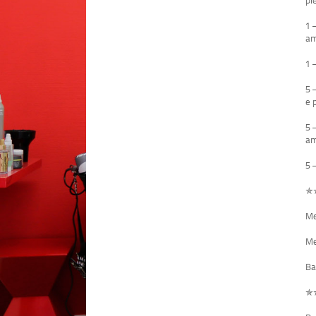
1 
am
1 
5 
e 
5 
am
5 
✯
Me
Me
Ba
✯