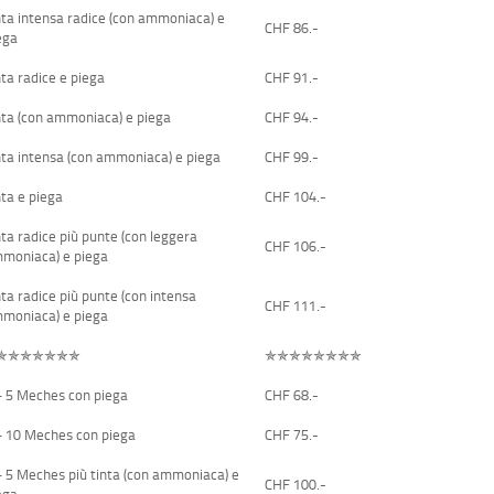
nta intensa radice (con ammoniaca) e
CHF 86.-
ega
nta radice e piega
CHF 91.-
nta (con ammoniaca) e piega
CHF 94.-
nta intensa (con ammoniaca) e piega
CHF 99.-
nta e piega
CHF 104.-
nta radice più punte (con leggera
CHF 106.-
moniaca) e piega
nta radice più punte (con intensa
CHF 111.-
moniaca) e piega
✯✯✯✯✯✯✯
✯✯✯✯✯✯✯✯
– 5 Meches con piega
CHF 68.-
– 10 Meches con piega
CHF 75.-
– 5 Meches più tinta (con ammoniaca) e
CHF 100.-
ega