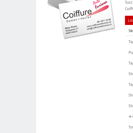
Succ
Coif
Li
Se
Ta
Pu
Ta
Sh
Ta
Sh
Sh
✯
Ti