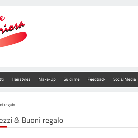
ti
Hairstyles
Make-Up
Su di me
Feedback
Social Media
ni regalo
ezzi & Buoni regalo