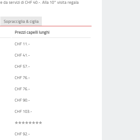
 da servizi di CHF 40.-. Alla 10° visita regala
Sopracciglia & ciglia
Prezzi capelli lunghi
CHF 11.-
CHF 41.-
CHF 57.-
CHF 76.-
CHF 76.-
CHF 90.-
CHF 103.-
✯✯✯✯✯✯✯✯
CHF 92.-