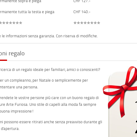
rmanente sopra e piega
CHF 127.-
rmanente tutta la testa e piega
CHF 140.-
✯✯✯✯✯✯✯
✯✯✯✯✯✯✯✯
e le informazioni senza garanzia. Con riserva di modifiche.
oni regalo
ricerca di un regalo ideale per familiari, amici o conoscenti?
per un compleanno, per Natale o semplicemente per
ntentare una persona.
rendete le vostre persone più care con un buono regalo di
fure Arte Furiosa. Uno stile di capelli alla moda fa sempre
buona impressione!
oni possono essere ritirati anche senza preavviso durante gli
i d'apertura.