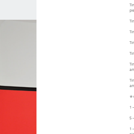
Ti
pi
Ti
Ti
Ti
Ti
Ti
am
Ti
am
✯
1 
5 
1 
pi