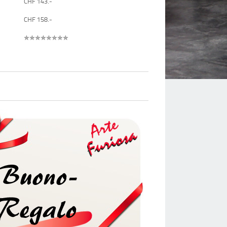
CHF 143.-
CHF 158.-
✯✯✯✯✯✯✯✯