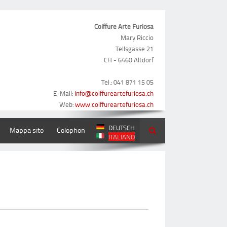
Coiffure Arte Furiosa
Mary Riccio
Tellsgasse 21
CH - 6460 Altdorf
Tel.: 041 871 15 05
E-Mail:
info@coiffureartefuriosa.ch
Web:
www.coiffureartefuriosa.ch
DEUTSCH
Mappa sito
Colophon
ITALIANO