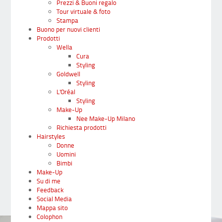
Prezzi & Buoni regalo
Tour virtuale & foto
Stampa
Buono per nuovi clienti
Prodotti
Wella
Cura
Styling
Goldwell
Styling
L'Oréal
Styling
Make-Up
Nee Make-Up Milano
Richiesta prodotti
Hairstyles
Donne
Uomini
Bimbi
Make-Up
Su di me
Feedback
Social Media
Mappa sito
Colophon