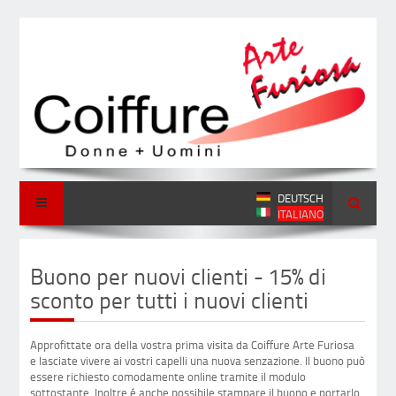
DEUTSCH
ITALIANO
Buono per nuovi clienti - 15% di
sconto per tutti i nuovi clienti
Approfittate ora della vostra prima visita da Coiffure Arte Furiosa
e lasciate vivere ai vostri capelli una nuova senzazione. Il buono può
essere richiesto comodamente online tramite il modulo
sottostante. Inoltre é anche possibile stampare il buono e portarlo