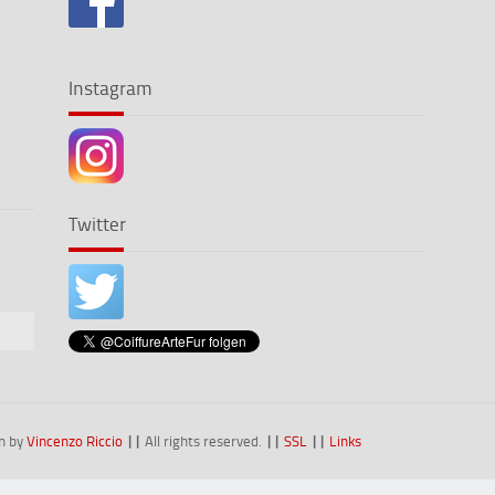
Instagram
Twitter
n by
Vincenzo Riccio
||
All rights reserved.
||
SSL
||
Links