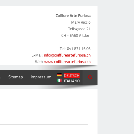
Coiffure Arte Furiosa
Mary Riccio
Tellsgasse 21
CH - 6460 Altdorf
Tel.: 041 871 15 05
E-Mail:
info@coiffureartefuriosa.ch
Web:
www.coiffureartefuriosa.ch
DEUTSCH
a
Sitemap
Impressum
ITALIANO