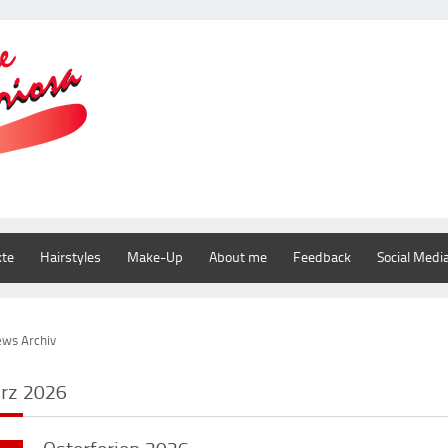
kte
Hairstyles
Make-Up
About me
Feedback
Social Medi
ws Archiv
rz 2026